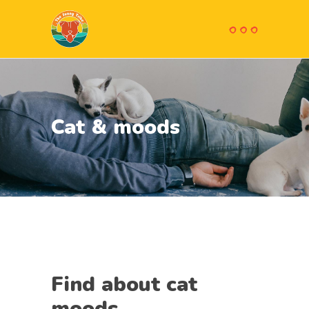
Cat & moods
Find about cat
moods